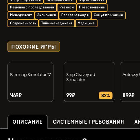
Решения с последствиями
Реализм
Повествование
Менеджмент
Экономика
Расслабляющая
Симулятор жизни
Современность
Тайм-менеджмент
Медицина
ПОХОЖИЕ ИГРЫ
Farming Simulator 17
Ship Graveyard
Autopsy 
Simulator
469₽
99₽
899₽
82%
ОПИСАНИЕ
СИСТЕМНЫЕ ТРЕБОВАНИЯ
А