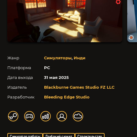
Жанр
Симуляторы
,
Инди
Платформа
PC
Дата выхода
31 мая 2025
Издатель
Blackburne Games Studio FZ LLC
Разработчик
Bleeding Edge Studio
Симулятор работы
Глубокий сюжет
Строительство