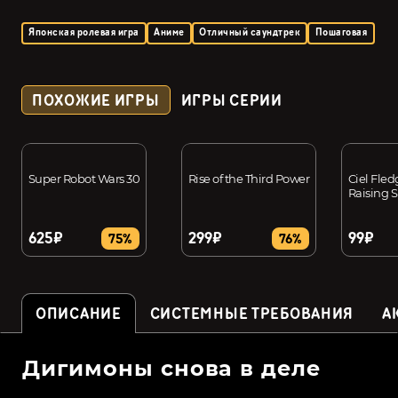
Японская ролевая игра
Аниме
Отличный саундтрек
Пошаговая
ПОХОЖИЕ ИГРЫ
ИГРЫ СЕРИИ
Super Robot Wars 30
Rise of the Third Power
Ciel Fle
Raising 
625₽
299₽
99₽
75%
76%
ОПИСАНИЕ
СИСТЕМНЫЕ ТРЕБОВАНИЯ
А
Дигимоны снова в деле