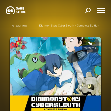
Каталог игр
Digimon Story Cyber Sleuth – Complete Edition
76
Metacritic