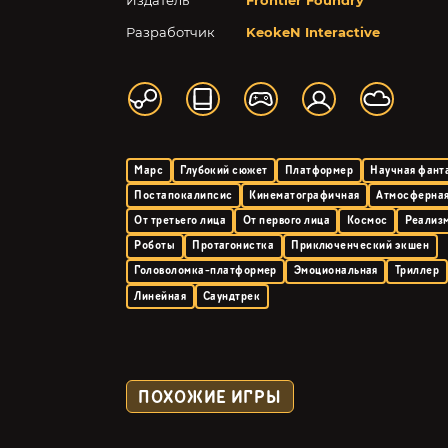
Издатель
Frontier Foundry
Разработчик
KeokeN Interactive
Марс
Глубокий сюжет
Платформер
Научная фант
Постапокалипсис
Кинематографичная
Атмосферна
От третьего лица
От первого лица
Космос
Реализ
Роботы
Протагонистка
Приключенческий экшен
Головоломка-платформер
Эмоциональная
Триллер
Линейная
Саундтрек
ПОХОЖИЕ ИГРЫ