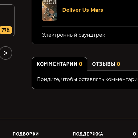
ASSAULT GUNNERS HD
Fort Solis
Deliver Us Mars
EDITION
199₽
299₽
77%
67%
66%
Электронный саундтрек
КОММЕНТАРИИ
0
ОТЗЫВЫ
0
Войдите, чтобы оставлять комментари
ПОДБОРКИ
ПОДДЕРЖКА
О