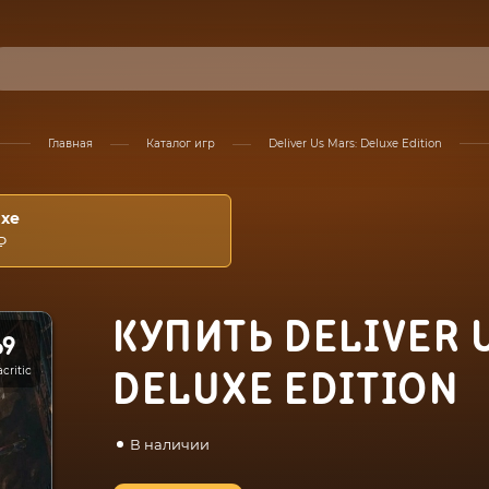
Главная
Каталог игр
Deliver Us Mars: Deluxe Edition
uxe
₽
КУПИТЬ DELIVER 
69
critic
DELUXE EDITION
В наличии