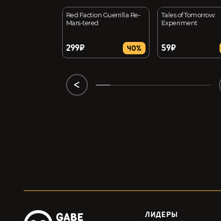
acts
Red Faction Guerrilla Re-
Tales of Tomorrow:
Mars-tered
Experiment
299₽
59₽
35%
40%
ЛИДЕРЫ