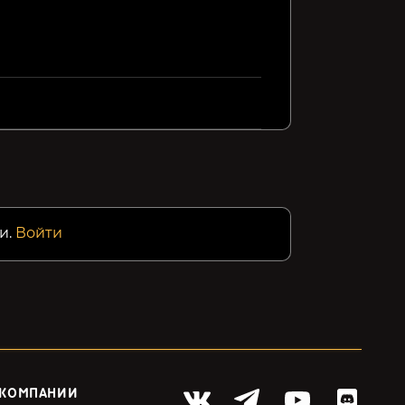
Rover Wars
HARDCORE MECHA
Farlande
99₽
299₽
459₽
43%
62%
и.
Войти
 КОМПАНИИ