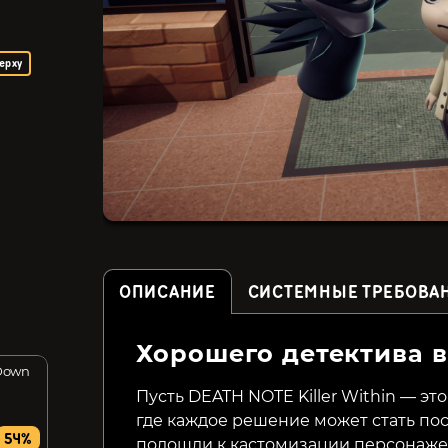
ерху
ОПИСАНИЕ
СИСТЕМНЫЕ ТРЕБОВА
Хорошего детектива 
 Down
Touch Type Tale - Strategic
Wordatro!
Typing
Пусть DEATH NOTE Killer Within — э
где каждое решение может стать по
799₽
299₽
54%
22%
подошли к кастомизации персонажей