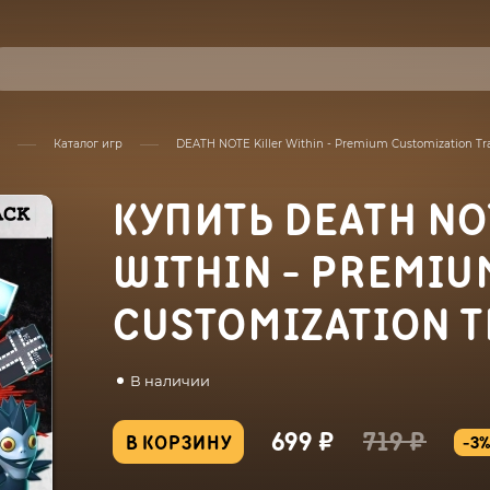
Каталог игр
DEATH NOTE Killer Within - Premium Customization Trac
КУПИТЬ DEATH NO
WITHIN - PREMIU
CUSTOMIZATION T
В наличии
699 ₽
719 ₽
В КОРЗИНУ
-3