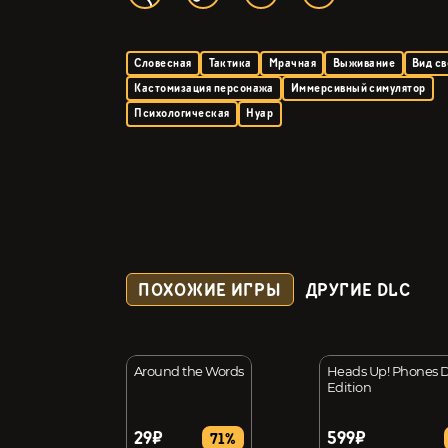
Словесная
Тактика
Мрачная
Выживание
Вид св
Кастомизация персонажа
Иммерсивный симулятор
Психологическая
Нуар
ПОХОЖИЕ ИГРЫ
ДРУГИЕ DLC
f Y'Ryando
Around the Words
Heads Up! Phones
Edition
29₽
599₽
72%
71%