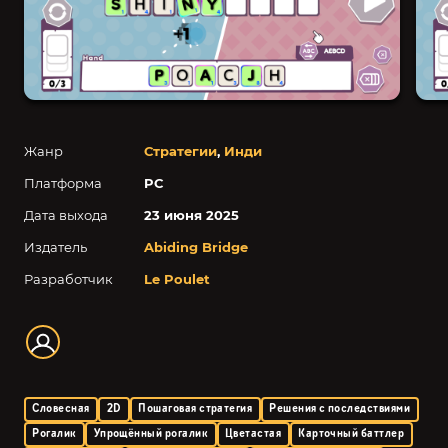
Жанр
Стратегии
,
Инди
Платформа
PC
Дата выхода
23 июня 2025
Издатель
Abiding Bridge
Разработчик
Le Poulet
Словесная
2D
Пошаговая стратегия
Решения с последствиями
Рогалик
Упрощённый рогалик
Цветастая
Карточный баттлер