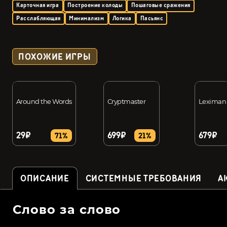
Карточная игра
Построение колоды
Пошаговые сражения
Расслабляющая
Минимализм
Логика
Пасьянс
ПОХОЖИЕ ИГРЫ
Around the Words
Cryptmaster
Leximan
29₽
699₽
679₽
71%
21%
ОПИСАНИЕ
СИСТЕМНЫЕ ТРЕБОВАНИЯ
А
Слово за слово