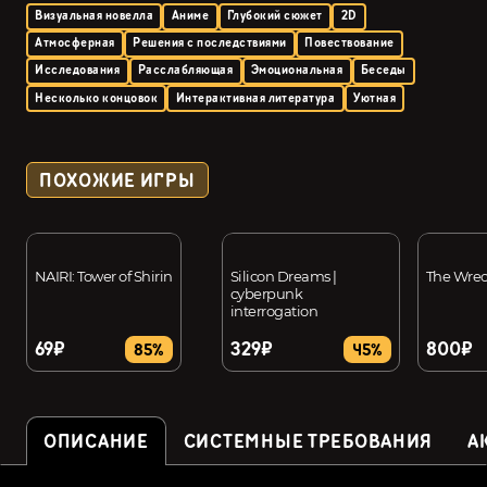
Визуальная новелла
Аниме
Глубокий сюжет
2D
Атмосферная
Решения с последствиями
Повествование
Исследования
Расслабляющая
Эмоциональная
Беседы
Несколько концовок
Интерактивная литература
Уютная
ПОХОЖИЕ ИГРЫ
NAIRI: Tower of Shirin
Silicon Dreams |
The Wre
cyberpunk
interrogation
69₽
329₽
800₽
85%
45%
ОПИСАНИЕ
СИСТЕМНЫЕ ТРЕБОВАНИЯ
А