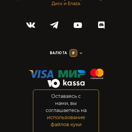
Диск и Enaza.
ВАЛЮТА
₽
Оставаясь с
Соглашение
нами, вы
Конфиденциальность
соглашаетесь на
Возвраты
использование
Правовая информация
файлов куки