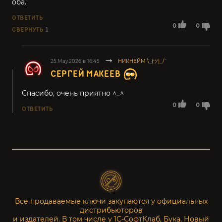
оба.
ОТВЕТИТЬ
0
0
СВЕРНУТЬ
1
25.May.2026 в 16:45
НИКНЕЙМ ¯\_(ツ)_/¯
СЕРГЕЙ МАКЕЕВ
Спасибо, очень приятно ^_^
0
0
ОТВЕТИТЬ
Все продаваемые ключи закупаются у официальных
дистрибьюторов
и издателей. В том числе у 1С-СофтКлаб, Бука, Новый