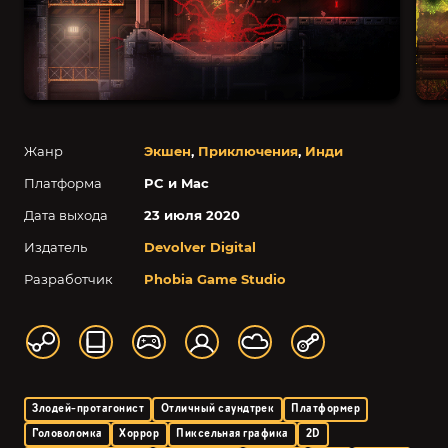
Жанр
Экшен
,
Приключения
,
Инди
Платформа
PC и Mac
Дата выхода
23 июля 2020
Издатель
Devolver Digital
Разработчик
Phobia Game Studio
Злодей-протагонист
Отличный саундтрек
Платформер
Головоломка
Хоррор
Пиксельная графика
2D