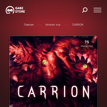
Главная
Каталог игр
CARRION
75
Metacritic