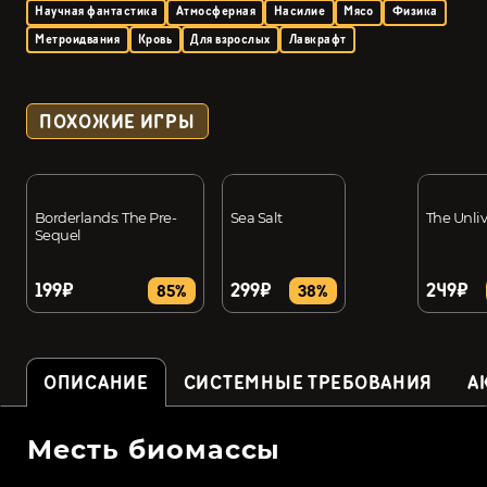
Научная фантастика
Атмосферная
Насилие
Мясо
Физика
Метроидвания
Кровь
Для взрослых
Лавкрафт
ПОХОЖИЕ ИГРЫ
Borderlands: The Pre-
Sea Salt
The Unli
Sequel
199₽
299₽
249₽
85%
38%
ОПИСАНИЕ
СИСТЕМНЫЕ ТРЕБОВАНИЯ
А
Месть биомассы