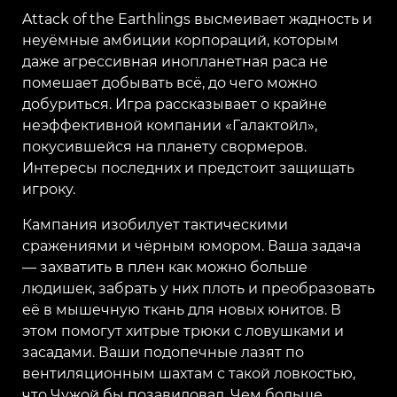
Attack of the Earthlings высмеивает жадность и
неуёмные амбиции корпораций, которым
даже агрессивная инопланетная раса не
помешает добывать всё, до чего можно
добуриться. Игра рассказывает о крайне
неэффективной компании «Галактойл»,
покусившейся на планету свормеров.
Интересы последних и предстоит защищать
игроку.
Кампания изобилует тактическими
сражениями и чёрным юмором. Ваша задача
— захватить в плен как можно больше
людишек, забрать у них плоть и преобразовать
её в мышечную ткань для новых юнитов. В
этом помогут хитрые трюки с ловушками и
засадами. Ваши подопечные лазят по
вентиляционным шахтам с такой ловкостью,
что Чужой бы позавидовал. Чем больше