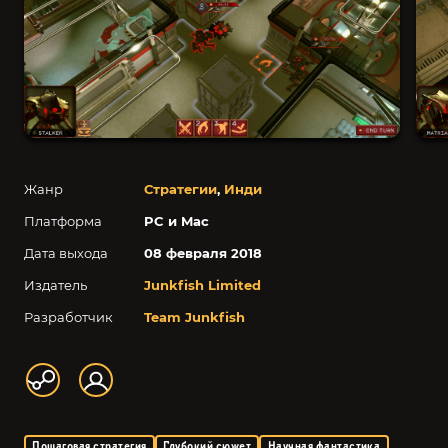
Жанр
Стратегии
,
Инди
Платформа
PC и Mac
Дата выхода
08 февраля 2018
Издатель
Junkfish Limited
Разработчик
Team Junkfish
Пошаговая стратегия
Глубокий сюжет
Научная фантастика