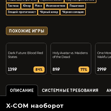
Тактика
Юмор
Мясо
Инопланетяне
Пошаговая
Злодей-протагонист
Чёрный юмор
Чёрная комедия
ПОХОЖИЕ ИГРЫ
Dark Future: Blood Red
Holy Avatar vs. Maidens
One More
States
of the Dead
Wakfu L
139₽
89₽
299₽
84%
77%
ОПИСАНИЕ
СИСТЕМНЫЕ ТРЕБОВАНИЯ
А
X-COM наоборот