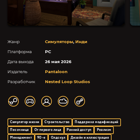
Жанр
Симуляторы
,
Инди
Платформа
PC
Дата выхода
26 мая 2026
Издатель
Pantaloon
Разработчик
Nested Loop Studios
Симулятор жизни
Строительство
Поддержка модификаций
Песочница
От первого лица
Ранний доступ
Реализм
Менеджмент
90-е
Олдскул
Дизайн и иллюстрация