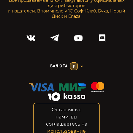
Все продаваемые ключи закупаются у официальных
дистрибьюторов
и издателей. В том числе у 1С-СофтКлаб, Бука, Новый
Диск и Enaza.
ВАЛЮТА
₽
Оставаясь с
Соглашение
нами, вы
Конфиденциальность
соглашаетесь на
Возвраты
использование
Правовая информация