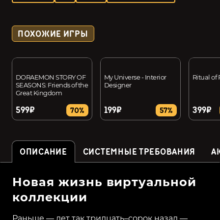
ПОХОЖИЕ ИГРЫ
DORAEMON STORY OF
My Universe - Interior
Ritual of
SEASONS: Friends of the
Designer
Great Kingdom
599₽
199₽
399₽
70%
57%
ОПИСАНИЕ
СИСТЕМНЫЕ ТРЕБОВАНИЯ
А
Новая жизнь виртуальной
коллекции
Раньше — лет так тридцать–сорок назад —