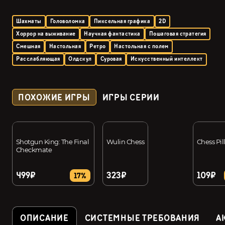
Шахматы
Головоломка
Пиксельная графика
2D
Хоррор на выживание
Научная фантастика
Пошаговая стратегия
Смешная
Настольная
Ретро
Настольная с полем
Расслабляющая
Олдскул
Суровая
Искусственный интеллект
ПОХОЖИЕ ИГРЫ
ИГРЫ СЕРИИ
Shotgun King: The Final
Wulin Chess
Chess Pil
Checkmate
499₽
323₽
109₽
17%
ОПИСАНИЕ
СИСТЕМНЫЕ ТРЕБОВАНИЯ
А