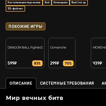
Кастомизация персонажа
Бой
Командная
Beat'em up
3D-файтинг
ПОХОЖИЕ ИГРЫ
DRAGON BALL FighterZ
Comanche
MORDH
599₽
299₽
439₽
83%
70%
ОПИСАНИЕ
СИСТЕМНЫЕ ТРЕБОВАНИЯ
А
Мир вечных битв