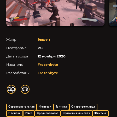
Жанр
Экшен
Платформа
PC
Дата выхода
12 ноября 2020
Издатель
Frozenbyte
Разработчик
Frozenbyte
Соревновательная
Фэнтези
Тактика
От третьего лица
Насилие
Мясо
Средневековье
Сражения на мечах
Файтинг