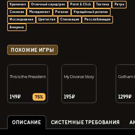
Криминал
Отличный саундтрек
Point & Click
Тактика
Ретро
Сложная
Менеджмент
Рогалик
Упрощённый рогалик
Исследования
Цветастая
Стилизация
Расслабляющая
Америка
ПОХОЖИЕ ИГРЫ
This Is the President
My Divorce Story
Gotham 
149₽
195₽
1299₽
75%
ОПИСАНИЕ
СИСТЕМНЫЕ ТРЕБОВАНИЯ
А