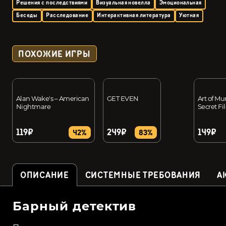
Решения с последствиями
Визуальная новелла
Эмоциональная
Беседы
Расследование
Интерактивная литература
Уютная
ПОХОЖИЕ ИГРЫ
Alan Wake's – American
GET EVEN
Art of Mu
Nightmare
Secret Fi
119₽
249₽
149₽
42%
83%
ОПИСАНИЕ
СИСТЕМНЫЕ ТРЕБОВАНИЯ
А
Барный детектив