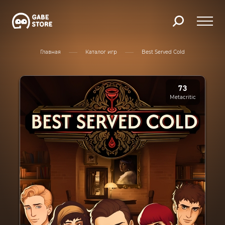
Главная
Каталог игр
Best Served Cold
73
Metacritic