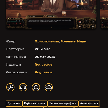
Жанр
Приключения
,
Ролевые
,
Инди
Платформа
PC и Mac
Дата выхода
05 мая 2025
Издатель
Rogueside
Разработчик
Rogueside
Детектив
Глубокий сюжет
Рисованная графика
Атмосферная