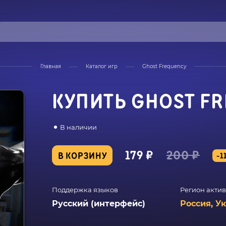
Главная
Каталог игр
Ghost Frequency
КУПИТЬ GHOST F
В наличии
179 ₽
200 ₽
В КОРЗИНУ
-1
Поддержка языков
Регион акти
Русский (интерфейс)
Россия, У