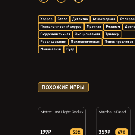
Хоррор
Стелс
Детектив
Атмосферная
От перво
Психологический хоррор
Мрачная
Реализм
Драм
Сюрреалистичная
Эмоциональная
Триллер
Расследование
Психологическая
Поиск предметов
Минимализм
Нуар
ПОХОЖИЕ ИГРЫ
 TALE OF
Metro: Last Light Redux
Martha is Dead
L
199₽
359₽
7%
53%
67%