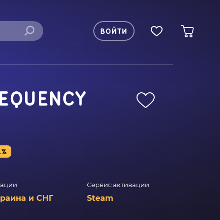
ВОЙТИ
REQUENCY
1%
вации
Сервис активации
краина и СНГ
Steam