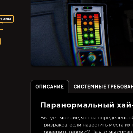
го лица
а
ОПИСАНИЕ
СИСТЕМНЫЕ ТРЕБОВА
Паранормальный хай
Killer Frequency
Gevaudan
Бытует мнение, что на определённо
призраков, если навестить места их
349₽
49₽
85%
38%
проверить теорию? Да что мы спраш