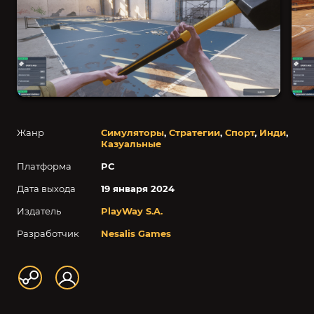
Жанр
Симуляторы
,
Стратегии
,
Спорт
,
Инди
,
Казуальные
Платформа
PC
Дата выхода
19 января 2024
Издатель
PlayWay S.A.
Разработчик
Nesalis Games