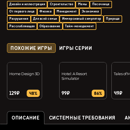
Дизайн и иллюстрация
Строительство
Мемы
Песочница
От первого лица
Физика
Менеджмент
Экономика
Разрушения
Для всей семьи
Иммерсивный симулятор
Природа
Расслабляющая
Образование
Тайм-менеджмент
ПОХОЖИЕ ИГРЫ
ИГРЫ СЕРИИ
Home Design 3D
Hotel: A Resort
Tales of 
Simulator
129₽
99₽
49₽
48%
86%
ОПИСАНИЕ
СИСТЕМНЫЕ ТРЕБОВАНИЯ
А