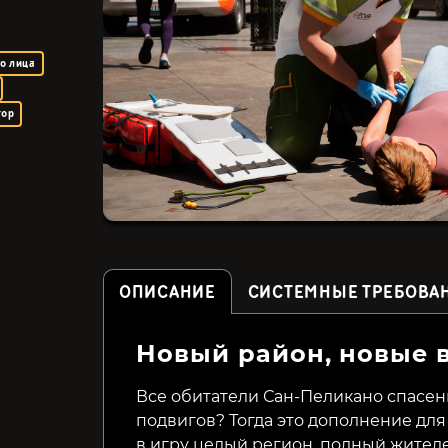
го лица
тор
ОПИСАНИЕ
СИСТЕМНЫЕ ТРЕБОВА
Новый район, новые 
Potion Permit
Potion Tycoon
Все обитатели Сан-Пеликано спасен
подвигов? Тогда это дополнение для 
599₽
299₽
16%
63%
в игру целый регион, полный жител