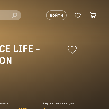
ВОЙТИ
E LIFE -
ION
вации
Сервис активации