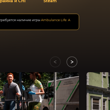
краина и СНГ
Steam
 требуется наличие игры
Ambulance Life: A