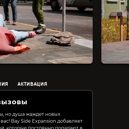
НИЯ
АКТИВАЦИЯ
вызовы
Autopsy Simulator
Ambulance Life: A
My Vet P
Paramedic Simulator
ы, но душа жаждет новых
вас! Bay Side Expansion добавляет
899₽
899₽
139₽
64%
55%
ей, которые постоянно попадают в