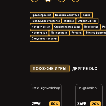
Градостроение
Военные действия
Война
Глобальная стратегия
Тактика
Открытый мир
Историческая
Строительство базы
Песочница
Ре
Настольная
Менеджмент
Рогалик
Тёмное фэнтез
Симулятор колонии
ПОХОЖИЕ ИГРЫ
ДРУГИЕ DLC
Little Big Workshop
Hexguardian
299₽
369₽
36%
50%
20%