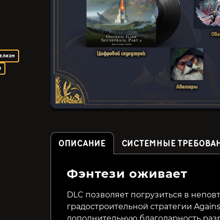
ализм
и
ОПИСАНИЕ
СИСТЕМНЫЕ ТРЕБОВА
Фэнтези оживает
Drill Core
The Universim
DLC позволяет погрузиться в непо
градостроительной стратегии Against
499₽
799₽
23%
дополнительную благодарность разр