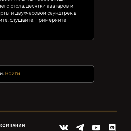
го стола, десятки аватаров и
рты и двухчасовой саундтрек в
ите, слушайте, примеряйте
и.
Войти
 КОМПАНИИ