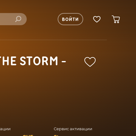
ВОЙТИ
THE STORM -
вации
Сервис активации