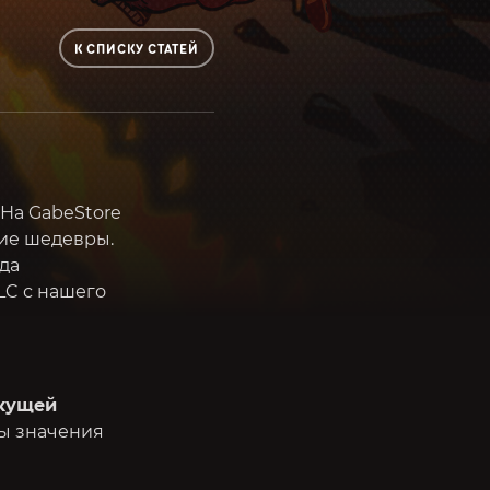
К СПИСКУ СТАТЕЙ
 На GabeStore
щие шедевры.
да
LC с нашего
кущей
ты значения