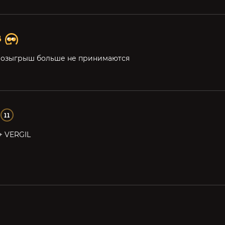
В
розыгрыш больше не принимаются
11
+ VERGIL