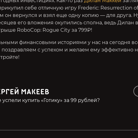
годных инвестициях. Как-то раз
Дилан Маккей
загля
рикупил себе отличную игру Frederic: Resurrection of 
м он вернулся и взял еще одну копию — для друга. Н
сяцев его вложения окупились сполна, ведь Дилан 
рыше RoboCop: Rogue City за 799₽!
льными финансовыми историями у нас на сегодня всё
 поздравляем с успехом и желаем ему эффективно 
тройте!
ЕРГЕЙ МАКЕЕВ
 успели купить «Готику» за 99 рублей?