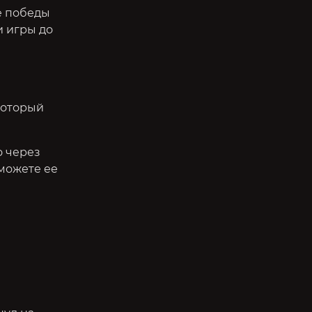
ае победы
и игры до
который
о через
 можете ее