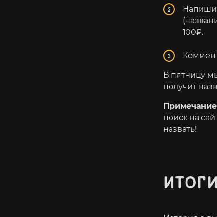
Напишит
(назван
100₽.
Коммен
В пятницу м
получит назв
Примечание
поиск на сай
назвать!
ИТОГ