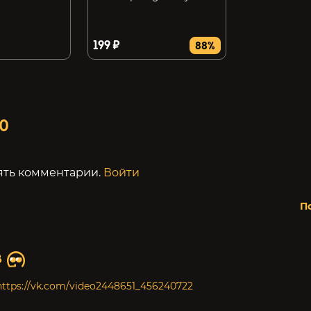
199 ₽
88%
0
ять комментарии.
Войти
П
В
https://vk.com/video2448651_456240722