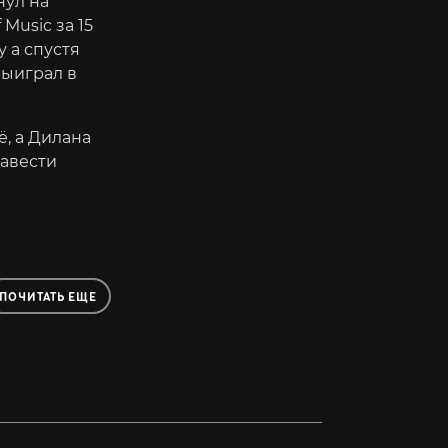
нул на
Music за 15
у а спустя
выиграл в
, а Дилана
навести
ПОЧИТАТЬ ЕЩЕ