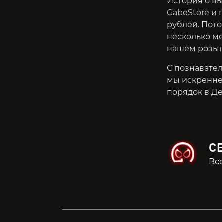
История о вы
GabeStore и п
рублей. Пото
несколько ме
нашем розыг
С познавате
мы искренне
порядок в Де
С
Все