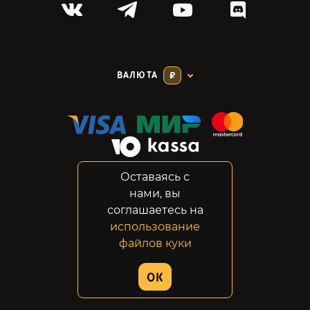
ВАЛЮТА
₽
Оставаясь с
Соглашение
нами, вы
Конфиденциальность
соглашаетесь на
Возвраты
использование
Правовая информация
файлов куки
© 2014-2026 GabeStore
OK
Дизайн сайта:
ADN Digital Studio