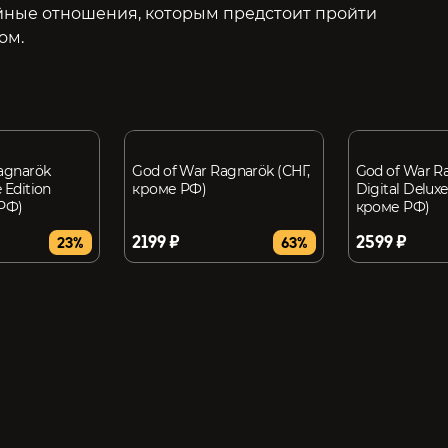
йные отношения, которым предстоит пройти
ом.
agnarök
God of War Ragnarök (СНГ,
God of War R
 Edition
кроме РФ)
Digital Deluxe
 РФ)
кроме РФ)
2199 ₽
2599 ₽
23%
63%