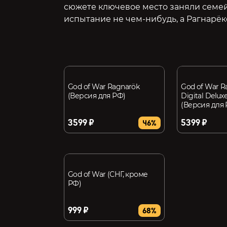
сюжете ключевое место заняли семе
испытание не чем-нибудь, а Рагнарёк
God of War Ragnarök
God of War R
(Версия для РФ)
Digital Deluxe
(Версия для
3599 ₽
5399 ₽
46%
God of War (СНГ, кроме
РФ)
999 ₽
68%