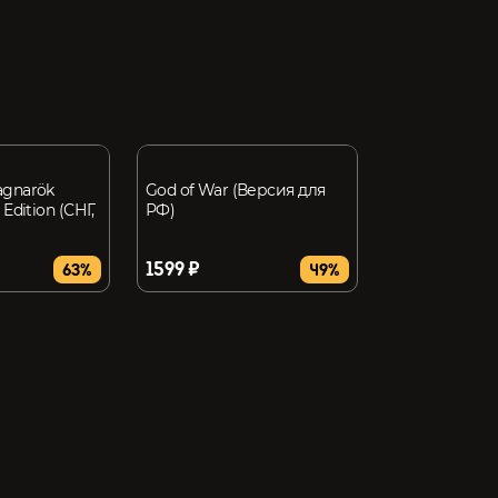
agnarök
God of War (Версия для
 Edition (СНГ,
РФ)
1599 ₽
63%
49%