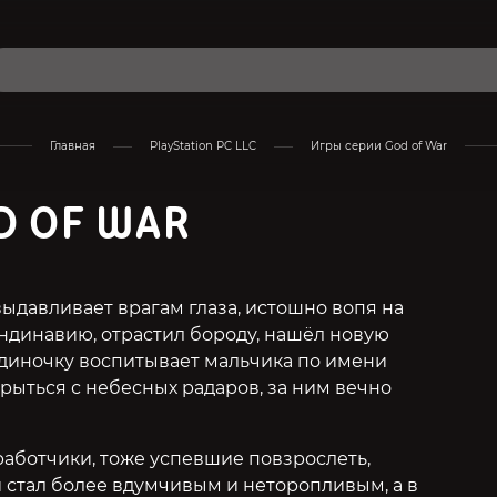
Главная
PlayStation PC LLC
Игры серии God of War
D OF WAR
ыдавливает врагам глаза, истошно вопя на
андинавию, отрастил бороду, нашёл новую
 одиночку воспитывает мальчика по имени
крыться с небесных радаров, за ним вечно
работчики, тоже успевшие повзрослеть,
стал более вдумчивым и неторопливым, а в