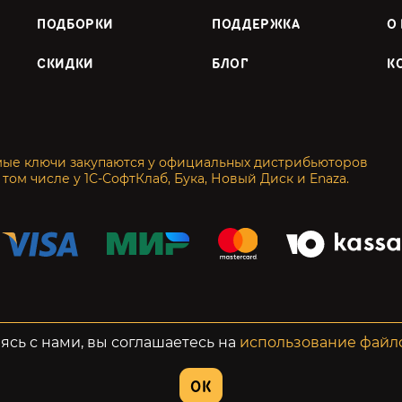
ПОДБОРКИ
ПОДДЕРЖКА
О
СКИДКИ
БЛОГ
К
мые ключи закупаются у официальных дистрибьюторов
 том числе у 1С-СофтКлаб, Бука, Новый Диск и Enaza.
енциальность
Возвраты
ясь с нами, вы соглашаетесь на
использование файл
OK