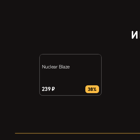
И
Nuclear Blaze
239 ₽
38%