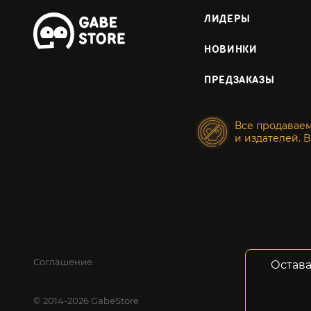
ЛИДЕРЫ
НОВИНКИ
ПРЕДЗАКАЗЫ
Все продавае
и издателей. В
Соглашение
Конфид
Остава
© 2014-2026 GabeStore