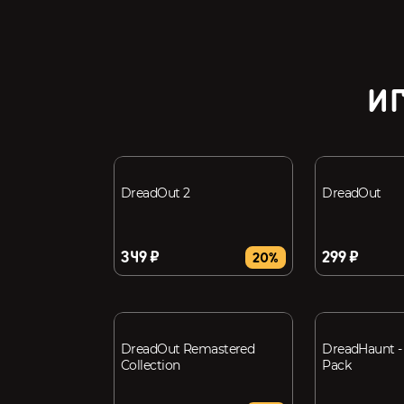
ИГ
DreadOut 2
DreadOut
349 ₽
299 ₽
20%
DreadOut Remastered
DreadHaunt -
Collection
Pack