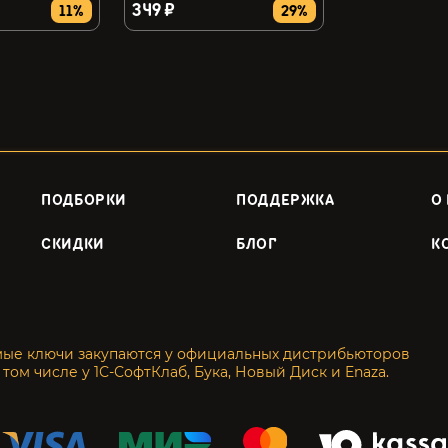
349 ₽
11%
29%
ПОДБОРКИ
ПОДДЕРЖКА
О
СКИДКИ
БЛОГ
К
мые ключи закупаются у официальных дистрибьюторов
 том числе у 1С-СофтКлаб, Бука, Новый Диск и Enaza.