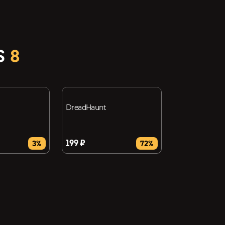
S
8
DreadHaunt
199 ₽
3%
72%