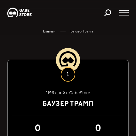
Главная
Баузер Трамп
1
1196 дней с GabeStore
БАУЗЕР ТРАМП
0
0