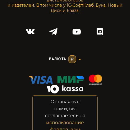
дистрибьюторов
и издателей. В том числе у 1С-СофтКлаб, Бука, Новый
Диск и Enaza.
ВАЛЮТА
₽
Оставаясь с
Соглашение
нами, вы
Конфиденциальность
соглашаетесь на
Возвраты
использование
Правовая информация
файлов куки