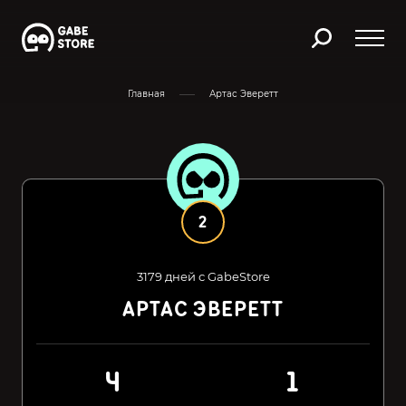
Главная
Артас Эверетт
2
3179 дней с GabeStore
АРТАС ЭВЕРЕТТ
4
1