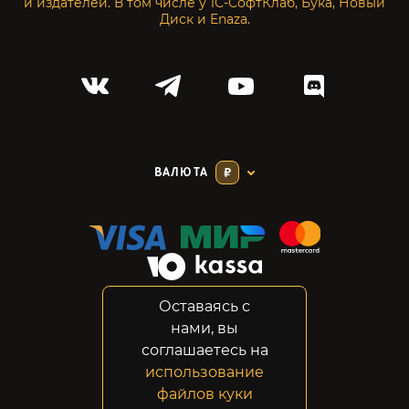
и издателей. В том числе у 1С-СофтКлаб, Бука, Новый
Диск и Enaza.
ВАЛЮТА
₽
Оставаясь с
Соглашение
нами, вы
Конфиденциальность
соглашаетесь на
Возвраты
использование
Правовая информация
файлов куки