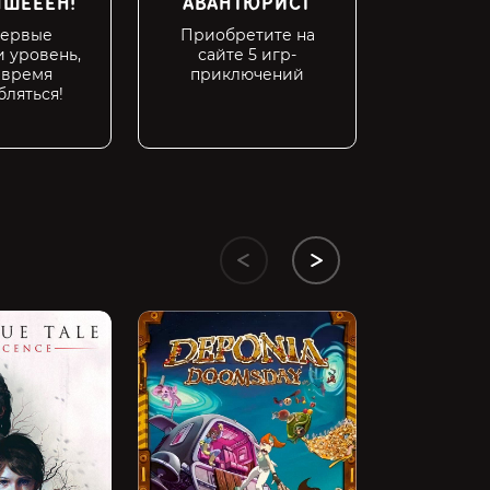
ШЕЕЕН!
АВАНТЮРИСТ
ПК-БО
первые
Приобретите на
Вы сэко
 уровень,
сайте 5 игр-
5 по
 время
приключений
бляться!
Darkestville C
129 ₽