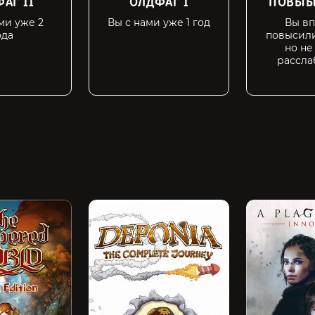
АГ II
ОЛДФАГ I
ПОВЫЫ
ми уже 2
Вы с нами уже 1 год
Вы в
ода
повысили
но не
рассла