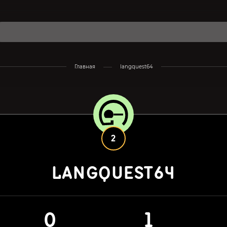
Главная
langquest64
2
LANGQUEST64
0
1