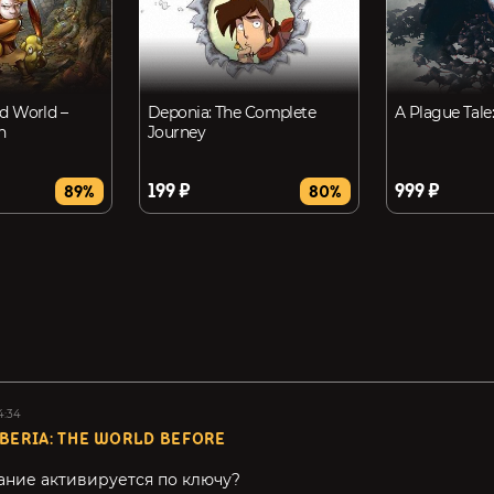
d World –
Deponia: The Complete
A Plague Tale
n
Journey
199 ₽
999 ₽
89%
80%
4:34
BERIA: THE WORLD BEFORE
ание активируется по ключу?