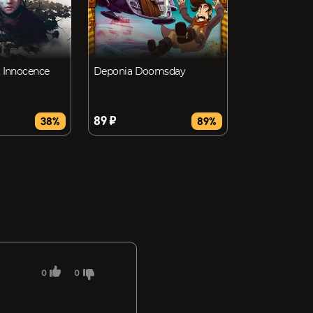
: Innocence
Deponia Doomsday
89 ₽
38%
89%
0
0