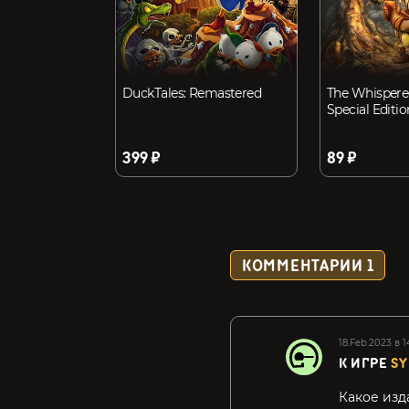
DuckTales: Remastered
The Whispere
Special Editio
399 ₽
89 ₽
КОММЕНТАРИИ
1
18.Feb.2023 в 1
К ИГРЕ
SY
Какое изд