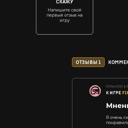
СКАЖУ
Напишите свой
первый отзыв на
игру
ОТЗЫВЫ
1
КОММЕ
03.Nov.2021 в 
К ИГРЕ
FI
Мнен
Я очень с
понравила