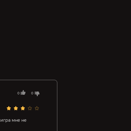
0
0
 игра мне не