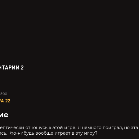
НТАРИИ
2
08:00
FA 22
ие
кептически отношусь к этой игре. Я немного поиграл, но эта
сь. Кто-нибудь вообще играет в эту игру?