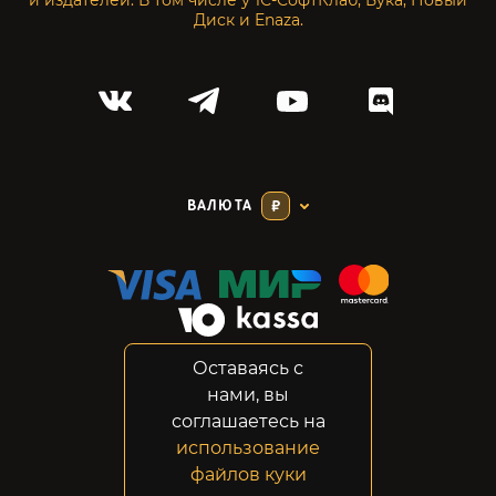
и издателей. В том числе у 1С-СофтКлаб, Бука, Новый
Диск и Enaza.
ВАЛЮТА
₽
Оставаясь с
Соглашение
нами, вы
Конфиденциальность
соглашаетесь на
Возвраты
использование
Правовая информация
файлов куки