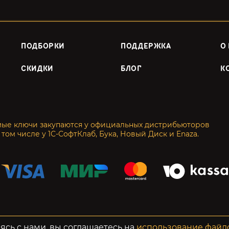
ПОДБОРКИ
ПОДДЕРЖКА
О
СКИДКИ
БЛОГ
К
мые ключи закупаются у официальных дистрибьюторов
 том числе у 1С-СофтКлаб, Бука, Новый Диск и Enaza.
енциальность
Возвраты
ясь с нами, вы соглашаетесь на
использование файл