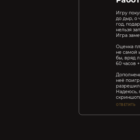
Игру покуп
до дыр, о
год, пода
нельзя за
Игра заме
Оценка пл
не самой 
бы, вряд л
60 часов 
Дополнени
неё поигра
разрешило
Надеюсь, 
скриншоты
ОТВЕТИТЬ