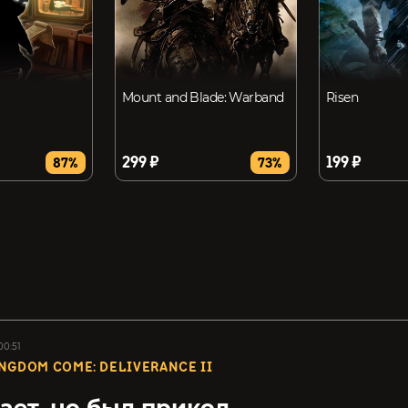
Mount and Blade: Warband
Risen
299 ₽
199 ₽
87%
73%
00:51
NGDOM COME: DELIVERANCE II
ает, но был прикол...