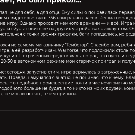
ал не для себя, а для отца. Ему сильно понравилась первая 
 чём свидетельствуют 356 наигранных часов. Решил порадов
рив игру. Однако проходит немного времени — и всё. Игра н
пустить/установить её на других устройствах с аккаунтом. О
чательная с точки зрения графики, баги попадались, но ред
охая не самому магазинчику "Гейбстор". Спасибо вам, ребята
игре, а её разработчикам, Warhorse, что подложили столь п
и купил. Потраченных средств жаль, но рад, что пусть и нед
+ 20-30 в автономном режиме мой старичок поиграл и получ
е: сегодня, запустив стим, игра вернулась в загруженные, 
ть. Правда, намучался я знатно, не понимая, что к чему. Бла
сь. Но подобное происшествие почти в час ночи знатно ме
подобного больше не будет, а то никто из моих друзей, кои
, не могли понять, в чём причина.