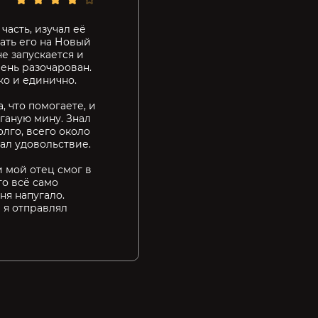
часть, изучал её
ать его на Новый
е запускается и
чень разочарован.
ко и единично.
, что помогаете, и
оганую мину. Знал
олго, всего около
ал удовольствие.
и мой отец смог в
го всё само
ня напугало.
м я отправлял