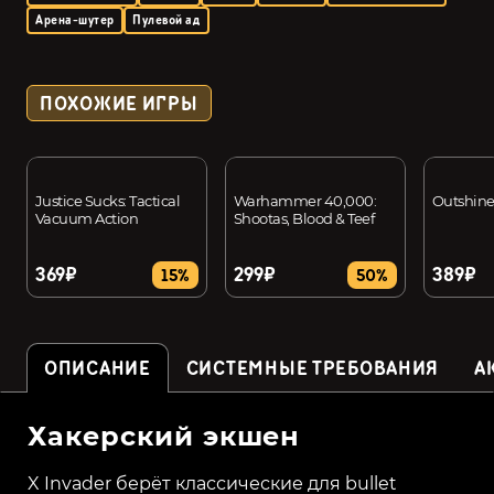
Арена-шутер
Пулевой ад
ПОХОЖИЕ ИГРЫ
Justice Sucks: Tactical
Warhammer 40,000:
Outshin
Vacuum Action
Shootas, Blood & Teef
369₽
299₽
389₽
15%
50%
ОПИСАНИЕ
СИСТЕМНЫЕ ТРЕБОВАНИЯ
А
Хакерский экшен
X Invader берёт классические для bullet