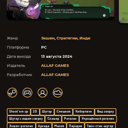
Жанр
Экшен
,
Стратегии
,
Инди
Платформа
PC
Дата выхода
13 августа 2024
Издатель
ALLAF GAMES
Разработчик
ALLAF GAMES
Shoot'em up
2D
Шутер
Смешная
Киберпанк
Вид сверху
Шутер с видом сверху
Слэшер
Рогалик
Упрощённый рогалик
Экшен-рогалик
Аркада
Милая
Пародия
Твин-стик-шутер