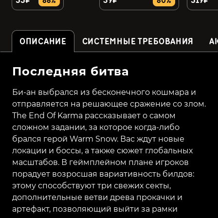
55₽
39₽
519₽
86%
80%
ОПИСАНИЕ
СИСТЕМНЫЕ ТРЕБОВАНИЯ
А
Последняя битва
Би-ан выбрался из бесконечного кошмара и
отправляется на решающее сражение со злом.
The End Of Karma рассказывает о самом
сложном задании, за которое когда-либо
брался герой Warm Snow. Вас ждут новые
локации и боссы, а также сюжет глобальных
масштабов. В геймплейном плане игроков
порадует возросшая вариативность билдов:
этому способствуют три свежих секты,
дополнительные ветви древа прокачки и
артефакт, позволяющий выйти за рамки