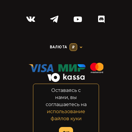
ВАЛЮТА
₽
Оставаясь с
Соглашение
нами, вы
Конфиденциальность
соглашаетесь на
Возвраты
использование
Правовая информация
файлов куки
© 2014-2026 GabeStore