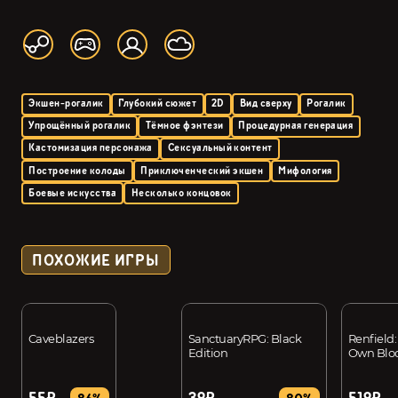
Экшен-рогалик
Глубокий сюжет
2D
Вид сверху
Рогалик
Упрощённый рогалик
Тёмное фэнтези
Процедурная генерация
Кастомизация персонажа
Сексуальный контент
Построение колоды
Приключенческий экшен
Мифология
Боевые искусства
Несколько концовок
ПОХОЖИЕ ИГРЫ
Caveblazers
SanctuaryRPG: Black
Renfield:
Edition
Own Blo