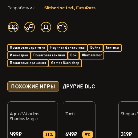
Разработчик
Slitherine Ltd.
,
FutuRats
Пошаговая стратегия
Научная фантастика
Война
Тактика
Изометрия
Пошаговая тактика
Бой
Warhammer
Пошаговые сражения
Games Workshop
ПОХОЖИЕ ИГРЫ
ДРУГИЕ DLC
Age of Wonders –
Zoeti
Shogun
Shadow Magic
499₽
649₽
319₽
11%
9%