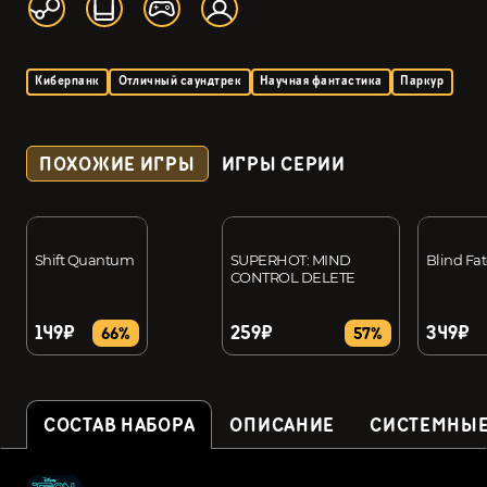
Киберпанк
Отличный саундтрек
Научная фантастика
Паркур
ПОХОЖИЕ ИГРЫ
ИГРЫ СЕРИИ
Shift Quantum
SUPERHOT: MIND
Blind Fa
CONTROL DELETE
149₽
259₽
349₽
66%
57%
СОСТАВ НАБОРА
ОПИСАНИЕ
СИСТЕМНЫЕ