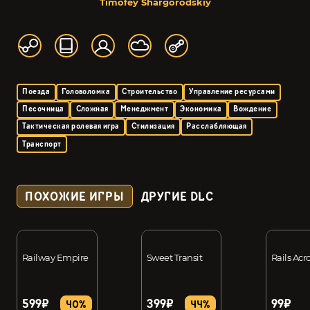
Timofey Shargorodskiy
Поезда
Головоломка
Строительство
Управление ресурсами
Песочница
Сложная
Менеджмент
Экономика
Вождение
Тактическая ролевая игра
Стилизация
Расслабляющая
Транспорт
ПОХОЖИЕ ИГРЫ
ДРУГИЕ DLC
Railway Empire
Sweet Transit
Rails Acr
599₽
399₽
99₽
40%
44%