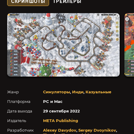
СКРИНШОТЫ
ТРЕЙЛЕРЫ
Жанр
Симуляторы
,
Инди
,
Казуальные
Платформа
PC и Mac
Дата выхода
29 сентября 2022
Издатель
META Publishing
Разработчик
Alexey Davydov
,
Sergey Dvoynikov
,