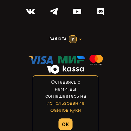
ВАЛЮТА
₽
Оставаясь с
Соглашение
нами, вы
Конфиденциальность
соглашаетесь на
Возвраты
использование
Правовая информация
файлов куки
© 2014-2026 GabeStore
OK
Дизайн сайта:
ADN Digital Studio