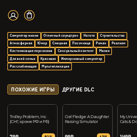
Симулятор жизни
Отличный саундтрек
Нагота
Строительство
Атмосферная
Юмор
Смешная
Песочница
Роман
Реализм
Кастомизация персонажа
Сексуальный контент
Милая
Для всей семьи
Красивая
Иммерсивный симулятор
Расслабляющая
Мультипликация
ПОХОЖИЕ ИГРЫ
ДРУГИЕ DLC
Trolley Problem, Inc.
Ciel Fledge: A Daughter
My Univer
(СНГ, кроме РФ и РБ)
Raising Simulator
Cats & D