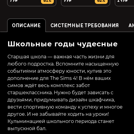
79₽
99₽
149₽
81%
62%
ОПИСАНИЕ
СИСТЕМНЫЕ ТРЕБОВАНИЯ
А
Школьные годы чудесные
Старшая школа — важная часть жизни для
любого подростка. Вспомните насыщенную
событиями атмосферу юности, купив это
дополнение для The Sims 4! В нём ваших
симов ждёт весь комплекс забот
старшеклассника. Нужно будет зависать с
друзьями, придумывать дизайн шкафчика,
вести спортивную команду к успеху и многое
другое. И не забывайте ходить на уроки!
Кульминацией школьного периода станет
выпускной бал.