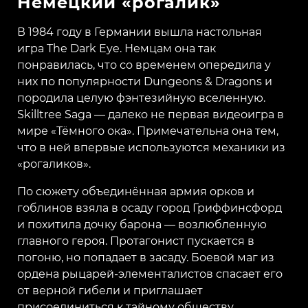
Немецкий «рогалик»
В 1984 году в Германии вышла настольная
игра The Dark Eye. Немцам она так
понравилась, что со временем опередила у
них по популярности Dungeons & Dragons и
породила целую фэнтезийную вселенную.
Skilltree Saga — далеко не первая видеоигра в
мире «Тёмного ока». Примечательна она тем,
что в ней впервые используются механики из
«рогаликов».
По сюжету объединённая армия орков и
гоблинов взяла в осаду город Гриффинсфорд
и похитила дочку барона — возлюбленную
главного героя. Протагонист пускается в
погоню, но попадает в засаду. Боевой маг из
ордена рыцарей-элементалистов спасает его
от верной гибели и приглашает
присоединиться к тайному обществу.