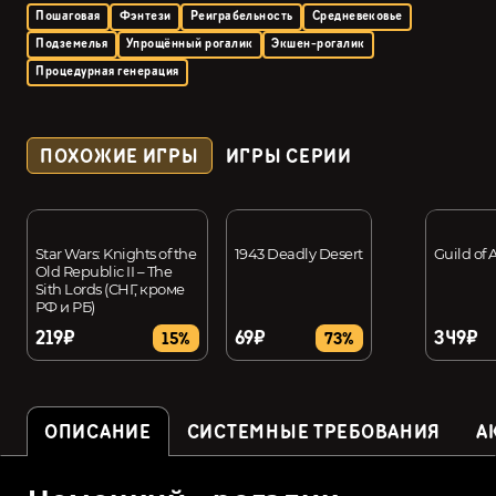
Пошаговая
Фэнтези
Реиграбельность
Средневековье
Подземелья
Упрощённый рогалик
Экшен-рогалик
Процедурная генерация
ПОХОЖИЕ ИГРЫ
ИГРЫ СЕРИИ
Star Wars: Knights of the
1943 Deadly Desert
Guild of 
Old Republic II – The
Sith Lords (СНГ, кроме
РФ и РБ)
219₽
69₽
349₽
15%
73%
ОПИСАНИЕ
СИСТЕМНЫЕ ТРЕБОВАНИЯ
А