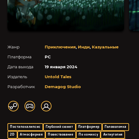
Жанр
Приключения
,
Инди
,
Казуальные
Платформа
PC
Дата выхода
19 января 2024
Издатель
Untold Tales
Разработчик
Demagog Studio
Постапокалипсис
Глубокий сюжет
Платформер
Головоломка
2D
Атмосферная
Повествование
По комиксу
Антиутопия