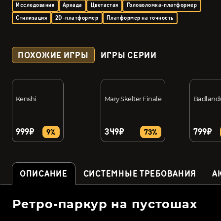
Исследования
Аркада
Цветастая
Головоломка-платформер
Стилизация
2D-платформер
Платформер на точность
ПОХОЖИЕ ИГРЫ
ИГРЫ СЕРИИ
Kenshi
Mary Skelter Finale
Badland
999₽
349₽
799₽
9%
73%
ОПИСАНИЕ
СИСТЕМНЫЕ ТРЕБОВАНИЯ
А
Ретро-паркур на пустошах