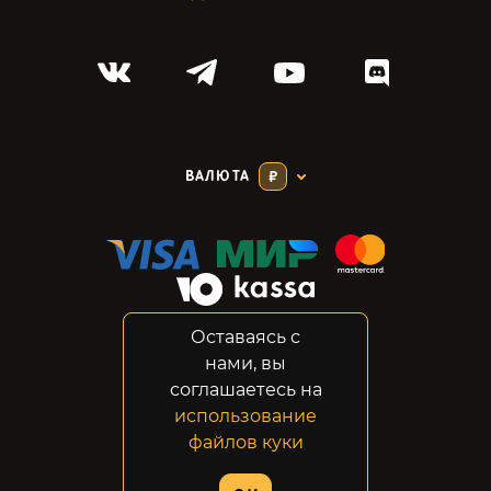
ВАЛЮТА
₽
Оставаясь с
Соглашение
нами, вы
Конфиденциальность
соглашаетесь на
Возвраты
использование
Правовая информация
файлов куки
© 2014-2026 GabeStore