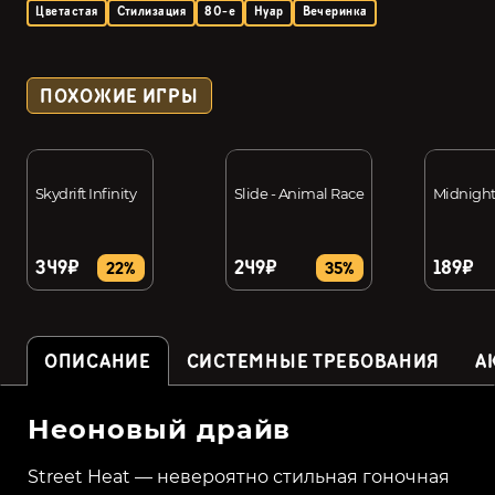
Цветастая
Стилизация
80-е
Нуар
Вечеринка
ПОХОЖИЕ ИГРЫ
Skydrift Infinity
Slide - Animal Race
Midnigh
349₽
249₽
189₽
22%
35%
ОПИСАНИЕ
СИСТЕМНЫЕ ТРЕБОВАНИЯ
А
Неоновый драйв
Street Heat — невероятно стильная гоночная