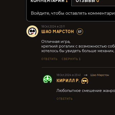
КОММЕНТАРИИ
1
ОТЗЫВЫ
0
Войдите, чтобы оставлять комментари
18.Oct.2024 в 23:11
ШАО МАРСТОН
57
Отличная игра,
крепкий рогалик с возможностью соб
хотелось бы увидеть больше механик, 
ОТВЕТИТЬ
СВЕРНУТЬ
1
18.Oct.2024 в 23:41
Шао Марстон
КИРИЛЛ Р.
Любопытное смешение жанр
ОТВЕТИТЬ