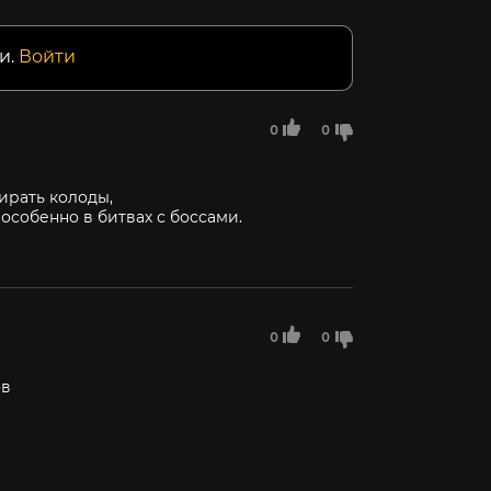
и.
Войти
0
0
ирать колоды,
особенно в битвах с боссами.
0
0
ов