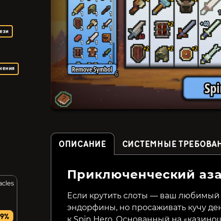
ези
жения
ОПИСАНИЕ
СИСТЕМНЫЕ ТРЕБОВА
Приключенческий аз
acles
Dicefolk
Necroking
Если крутить слоты — ваш любимый
эндорфины, но просаживать кучу де
799₽
99₽
9%
51%
к Spin Hero. Основанный на «казин