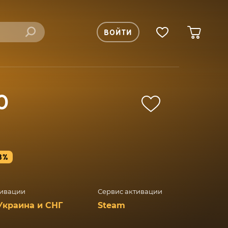
ВОЙТИ
O
8%
тивации
Сервис активации
Украина и СНГ
Steam