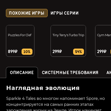
ПОХОЖИЕ ИГРЫ
ИГРЫ СЕРИИ
Puzzles For Clef
Tiny Terry's Turbo Trip
Gym Man
899₽
299₽
299₽
10%
54%
ОПИСАНИЕ
СИСТЕМНЫЕ ТРЕБОВАНИЯ
А
Наглядная эволюция
Sparkle 4 Tales во многом напоминает Spore, но
концентрируется на самых ранних этапах
зарождения жизни на Земле. Игрок начинает