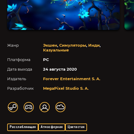
Жанр
Экшен
,
Симуляторы
,
Инди
,
Казуальные
Платформа
PC
Дата выхода
24 августа 2020
Издатель
Forever Entertainment S. A.
Разработчик
MegaPixel Studio S. A.
Расслабляющая
Атмосферная
Цветастая