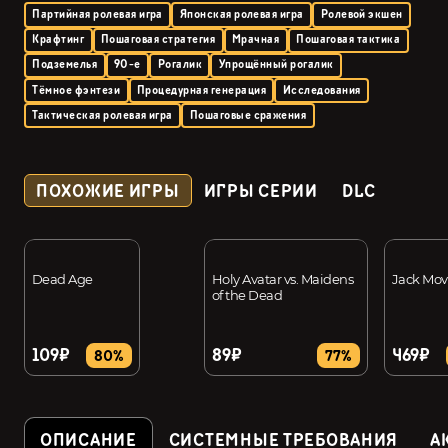
Партийная ролевая игра
Японская ролевая игра
Ролевой экшен
Крафтинг
Пошаговая стратегия
Мрачная
Пошаговая тактика
Подземелья
90-е
Рогалик
Упрощённый рогалик
Тёмное фэнтези
Процедурная генерация
Исследования
Тактическая ролевая игра
Пошаговые сражения
ПОХОЖИЕ ИГРЫ
ИГРЫ СЕРИИ
DLC
Dead Age
Holy Avatar vs. Maidens
Jack Mo
of the Dead
109₽
89₽
469₽
80%
77%
ОПИСАНИЕ
СИСТЕМНЫЕ ТРЕБОВАНИЯ
А