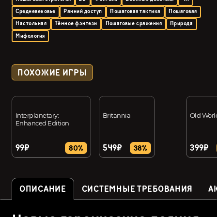
Средневековье
Ранний доступ
Пошаговая тактика
Пошаговая
Настольная
Тёмное фэнтези
Пошаговые сражения
Природа
Мифология
ПОХОЖИЕ ИГРЫ
Interplanetary:
Britannia
Old Worl
Enhanced Edition
99₽
549₽
399₽
80%
38%
ОПИСАНИЕ
СИСТЕМНЫЕ ТРЕБОВАНИЯ
А