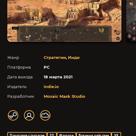
Жанр
Стратегии
,
Инди
Платформа
PC
Дата выхода
18 марта 2021
Издатель
indie.io
Разработчик
Mosaic Mask Studio
Пошаговая стратегия
2D
Фэнтези
Военные действия
4X