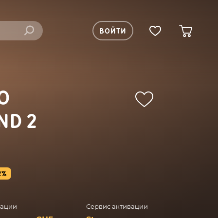
ВОЙТИ
O
ND 2
2%
вации
Сервис активации