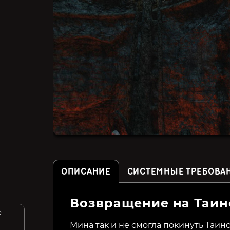
ОПИСАНИЕ
СИСТЕМНЫЕ ТРЕБОВА
Возвращение на Таин
e
The Wanderer:
A Stroke of Fate: Operation
Frankenstein’s Creature
Valkyrie
Мина так и не смогла покинуть Таин