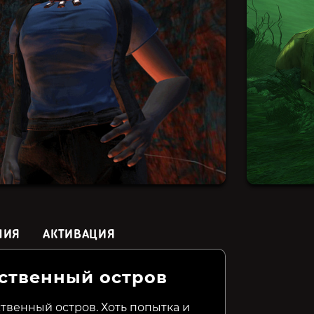
НИЯ
АКТИВАЦИЯ
ственный остров
Nostradamus: The Last
Vlad Circus: Descend Into
Pixel Puz
Prophecy
Madness
& Anime 
ственный остров. Хоть попытка и
Sci-Fi