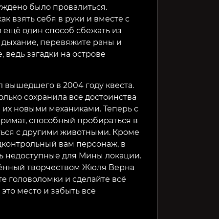
суждено было провалиться.
69₽
449₽
189₽
47%
77%
ак взять себя в руки и вместе с
 ещё один способ сбежать из
е дыхание, перевяжите раны и
 ведь загадки на острове
ел вышедшего в 2004 году квеста.
олько сохранила все достоинства
 их новыми механиками. Теперь с
примат, способный пробираться в
ься с другими животными. Кроме
одконтрольный вам персонаж, в
ть недоступные для Мины локации.
лённый творчеством Жюля Верна
те головоломки и сделайте всё
это место и забыть всё