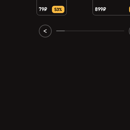
79₽
899₽
9%
53%