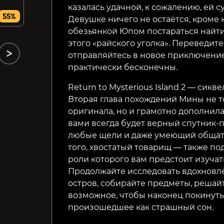
казалась удачной, к сожалению, ей 
69₽
69₽
55%
81%
65%
Девушке ничего не остаётся, кроме к
обезьянкой Юпом постараться найти
этого «райского уголка». Переведит
отправляйтесь в новое приключение,
практически бесконечны.
Return to Mysterious Island 2 — сикв
Вторая глава похождений Мины не т
оригинала, но и грамотно дополнила
вами всегда будет верный спутник-
любые щели и даже умеющий общат
того, хвостатый товарищ — также п
роли которого вам предстоит изуча
Продолжайте исследовать вдохнов
остров, собирайте предметы, решай
возможное, чтобы наконец покинуть 
произошедшее как страшный сон.