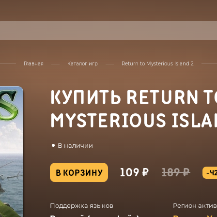
Главная
Каталог игр
Return to Mysterious Island 2
КУПИТЬ RETURN T
MYSTERIOUS ISLA
В наличии
109 ₽
189 ₽
В КОРЗИНУ
-4
Поддержка языков
Регион акти