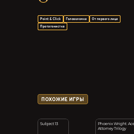
Point & Click
Головоломка
От первого лица
Протагонистка
ПОХОЖИЕ ИГРЫ
s 2
Subject 13
Phoenix Wright: Ac
Attorney Trilogy