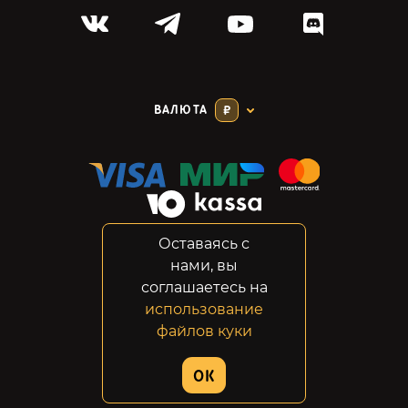
ВАЛЮТА
₽
Оставаясь с
Соглашение
нами, вы
Конфиденциальность
соглашаетесь на
Возвраты
использование
Правовая информация
файлов куки
© 2014-2026 GabeStore
OK
Дизайн сайта:
ADN Digital Studio