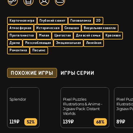
Карточная игра
Глубокий сюжет
Головоломка
2D
Атмосферная
Историческая
Смешная
Визуальная новелла
Протагонистка
Милая
Цветастая
Для всей семьи
Красивая
Драма
Расслабляющая
Эмоциональная
Линейная
Романтика
Пасьянс
ПОХОЖИЕ ИГРЫ
ИГРЫ СЕРИИ
Splendor
Pixel Puzzles
Pixel Puz
Illustrations & Anime -
Illustrat
Jigsaw Pack: Distant
Jigsaw Pa
Worlds
119₽
139₽
89₽
52%
68%