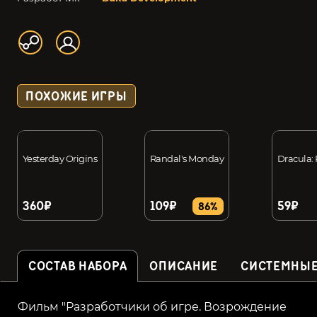
ПОХОЖИЕ ИГРЫ
Yesterday Origins
Randal's Monday
Dracula: 
360₽
109₽
59₽
86%
СОСТАВ НАБОРА
ОПИСАНИЕ
СИСТЕМНЫЕ
Фильм "Разработчики об игре. Возрождение