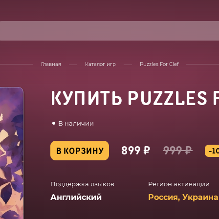
Главная
Каталог игр
Puzzles For Clef
КУПИТЬ PUZZLES 
В наличии
899 ₽
999 ₽
В КОРЗИНУ
-1
Поддержка языков
Регион активации
Английский
Россия, Украина