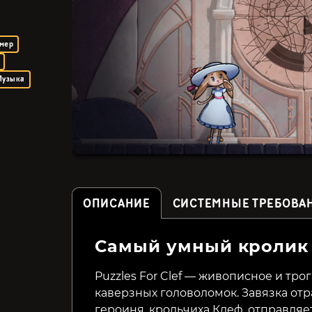
мер
Музыка
ОПИСАНИЕ
СИСТЕМНЫЕ ТРЕБОВА
Самый умный кролик
Evan's Remains
Pop and Chicks
Puzzles For Clef — живописное и тр
каверзных головоломок. Завязка отр
69₽
82₽
61%
героиня, крольчиха Клеф, отправляе