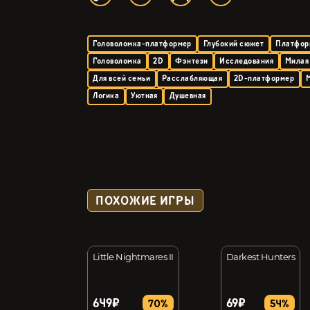
Головоломка-платформер
Глубокий сюжет
Платфор
Головоломка
2D
Фэнтези
Исследования
Милая
Для всей семьи
Расслабляющая
2D-платформер
Логика
Уютная
Душевная
ПОХОЖИЕ ИГРЫ
n to Dream
Little Nightmares II
Darkest Hunters
649₽
69₽
15%
70%
54%