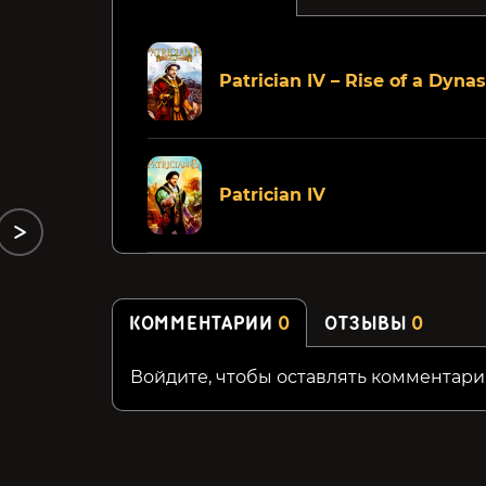
Arsenal of Democracy: A
Anvil Saga
Patrician IV – Rise of a Dyna
Hearts of Iron Game
199₽
499₽
64%
30%
Patrician IV
КОММЕНТАРИИ
0
ОТЗЫВЫ
0
Войдите, чтобы оставлять комментари