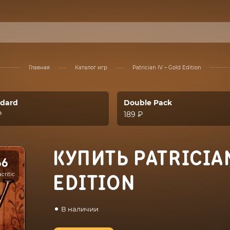
Главная
Каталог игр
Patrician IV – Gold Edition
ndard
Double Pack
₽
189 ₽
КУПИТЬ PATRICIAN
66
critic
EDITION
В наличии