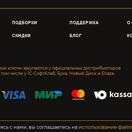
ПОДБОРКИ
ПОДДЕРЖКА
О
СКИДКИ
БЛОГ
К
мые ключи закупаются у официальных дистрибьюторов
 том числе у 1С-СофтКлаб, Бука, Новый Диск и Enaza.
енциальность
Возвраты
ясь с нами, вы соглашаетесь на
использование файл