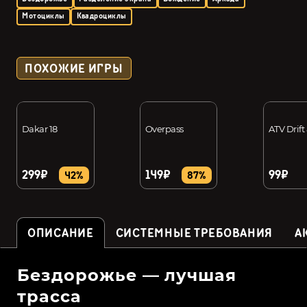
Мотоциклы
Квадроциклы
ПОХОЖИЕ ИГРЫ
Dakar 18
Overpass
ATV Drift 
299₽
149₽
99₽
42%
87%
ОПИСАНИЕ
СИСТЕМНЫЕ ТРЕБОВАНИЯ
А
Бездорожье — лучшая
трасса