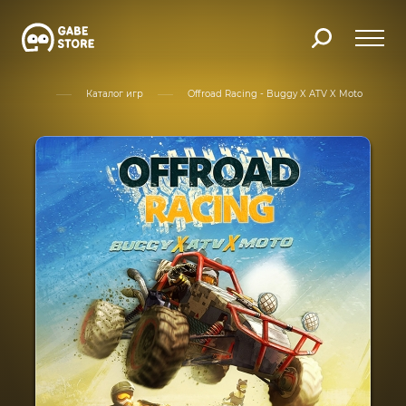
Главная
Каталог игр
Offroad Racing - Buggy X ATV X Moto