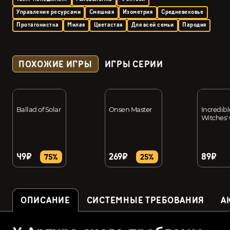
Управление ресурсами
Смешная
Изометрия
Средневековье
Протагонистка
Милая
Цветастая
Для всей семьи
Пародия
ПОХОЖИЕ ИГРЫ
ИГРЫ СЕРИИ
Ballad of Solar
Onsen Master
Incredibl
Witches'
49₽
269₽
89₽
75%
25%
ОПИСАНИЕ
СИСТЕМНЫЕ ТРЕБОВАНИЯ
А